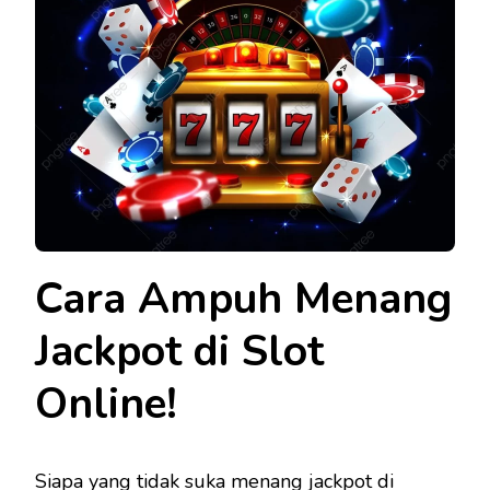
Cara Ampuh Menang
Jackpot di Slot
Online!
Siapa yang tidak suka menang jackpot di