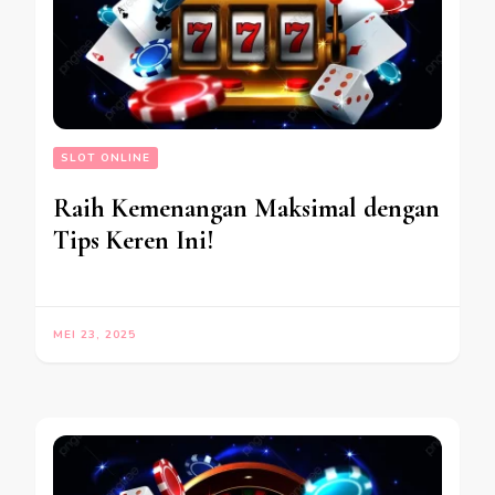
SLOT ONLINE
Raih Kemenangan Maksimal dengan
Tips Keren Ini!
MEI 23, 2025