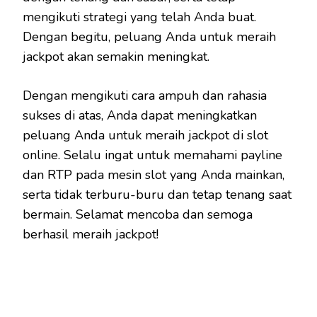
mengikuti strategi yang telah Anda buat.
Dengan begitu, peluang Anda untuk meraih
jackpot akan semakin meningkat.
Dengan mengikuti cara ampuh dan rahasia
sukses di atas, Anda dapat meningkatkan
peluang Anda untuk meraih jackpot di slot
online. Selalu ingat untuk memahami payline
dan RTP pada mesin slot yang Anda mainkan,
serta tidak terburu-buru dan tetap tenang saat
bermain. Selamat mencoba dan semoga
berhasil meraih jackpot!