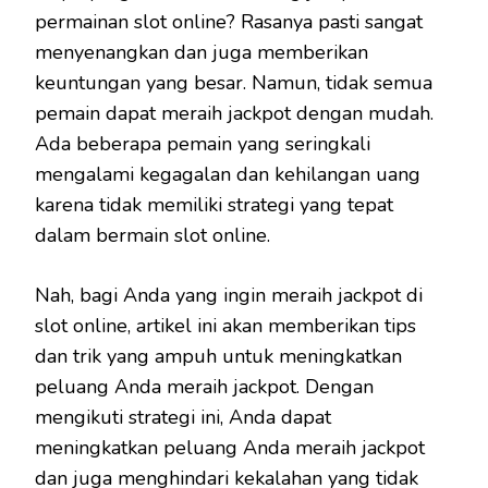
permainan slot online? Rasanya pasti sangat
menyenangkan dan juga memberikan
keuntungan yang besar. Namun, tidak semua
pemain dapat meraih jackpot dengan mudah.
Ada beberapa pemain yang seringkali
mengalami kegagalan dan kehilangan uang
karena tidak memiliki strategi yang tepat
dalam bermain slot online.
Nah, bagi Anda yang ingin meraih jackpot di
slot online, artikel ini akan memberikan tips
dan trik yang ampuh untuk meningkatkan
peluang Anda meraih jackpot. Dengan
mengikuti strategi ini, Anda dapat
meningkatkan peluang Anda meraih jackpot
dan juga menghindari kekalahan yang tidak