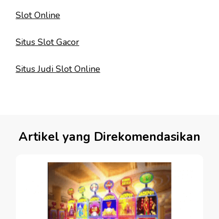
Slot Online
Situs Slot Gacor
Situs Judi Slot Online
Artikel yang Direkomendasikan