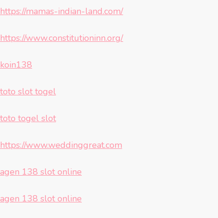
https://mamas-indian-land.com/
https://www.constitutioninn.org/
koin138
toto slot togel
toto togel slot
https://www.weddinggreat.com
agen 138 slot online
agen 138 slot online