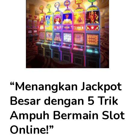
“Menangkan Jackpot
Besar dengan 5 Trik
Ampuh Bermain Slot
Online!”