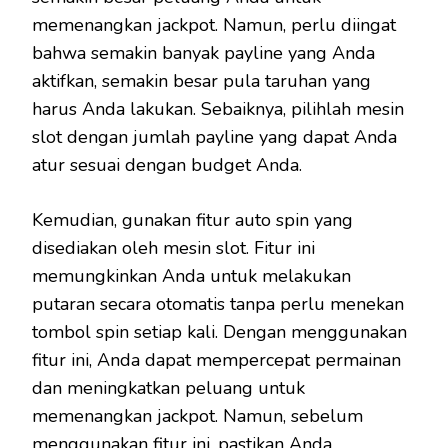
memenangkan jackpot. Namun, perlu diingat
bahwa semakin banyak payline yang Anda
aktifkan, semakin besar pula taruhan yang
harus Anda lakukan. Sebaiknya, pilihlah mesin
slot dengan jumlah payline yang dapat Anda
atur sesuai dengan budget Anda.
Kemudian, gunakan fitur auto spin yang
disediakan oleh mesin slot. Fitur ini
memungkinkan Anda untuk melakukan
putaran secara otomatis tanpa perlu menekan
tombol spin setiap kali. Dengan menggunakan
fitur ini, Anda dapat mempercepat permainan
dan meningkatkan peluang untuk
memenangkan jackpot. Namun, sebelum
menggunakan fitur ini, pastikan Anda