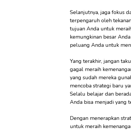
Selanjutnya, jaga fokus d
terpengaruh oleh tekanan 
tujuan Anda untuk meraih
kemungkinan besar Anda
peluang Anda untuk men
Yang terakhir, jangan ta
gagal meraih kemenangan
yang sudah mereka gunak
mencoba strategi baru ya
Selalu belajar dan berad
Anda bisa menjadi yang te
Dengan menerapkan strate
untuk meraih kemenangan 