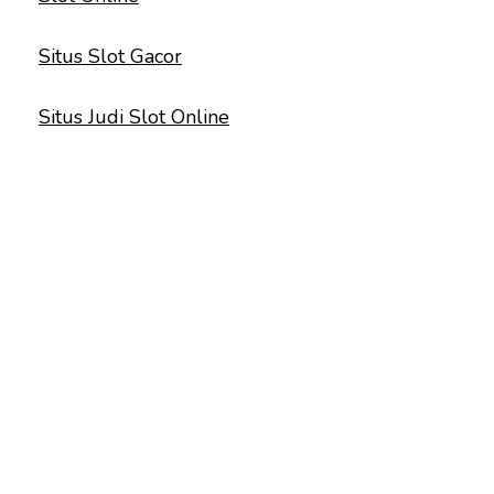
Situs Slot Gacor
Situs Judi Slot Online