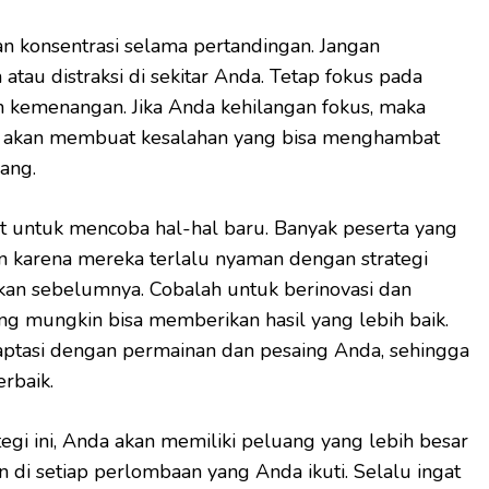
an konsentrasi selama pertandingan. Jangan
atau distraksi di sekitar Anda. Tetap fokus pada
 kemenangan. Jika Anda kehilangan fokus, maka
 akan membuat kesalahan yang bisa menghambat
ang.
kut untuk mencoba hal-hal baru. Banyak peserta yang
 karena mereka terlalu nyaman dengan strategi
an sebelumnya. Cobalah untuk berinovasi dan
ng mungkin bisa memberikan hasil yang lebih baik.
aptasi dengan permainan dan pesaing Anda, sehingga
rbaik.
gi ini, Anda akan memiliki peluang yang lebih besar
di setiap perlombaan yang Anda ikuti. Selalu ingat