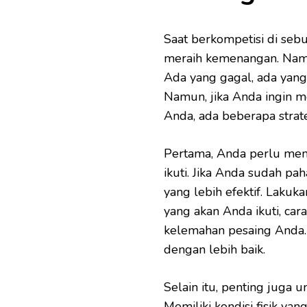
Saat berkompetisi di seb
meraih kemenangan. Namu
Ada yang gagal, ada yang
Namun, jika Anda ingin 
Anda, ada beberapa strate
Pertama, Anda perlu mem
ikuti. Jika Anda sudah p
yang lebih efektif. Lakuk
yang akan Anda ikuti, ca
kelemahan pesaing Anda.
dengan lebih baik.
Selain itu, penting juga 
Memiliki kondisi fisik y