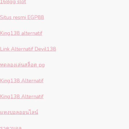
168gg slot
Situs resmi EGP88
King138 alternatif
Link Alternatif Devil138
ทดลองเล่นสล็อต pg
King138 Alternatif
King138 Alternatif
แทงบอลออนไลน์
ราคาบอล