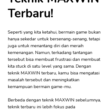
Terbaru!
Seperti yang kita ketahui, bermain game bukan
hanya sekedar untuk bersenang-senang, tetapi
juga untuk menantang diri dan meraih
kemenangan. Namun, terkadang tantangan
tersebut bisa membuat frustrasi dan membuat
kita stuck di satu level yang sama. Dengan
teknik MAXWIN terbaru, kamu bisa mengatasi
masalah tersebut dan meningkatkan
kemampuan bermain game-mu.
Berbeda dengan teknik MAXWIN sebelumnya,
teknik terbaru ini lebih fokus pada