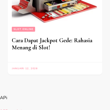
SLOT ONLINE
Cara Dapat Jackpot Gede: Rahasia
Menang di Slot!
JANUARI 12, 2026
APi