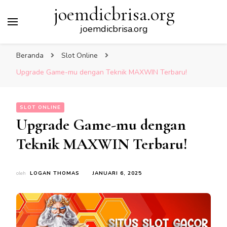
joemdicbrisa.org
joemdicbrisa.org
Beranda
Slot Online
Upgrade Game-mu dengan Teknik MAXWIN Terbaru!
SLOT ONLINE
Upgrade Game-mu dengan
Teknik MAXWIN Terbaru!
oleh
LOGAN THOMAS
JANUARI 6, 2025