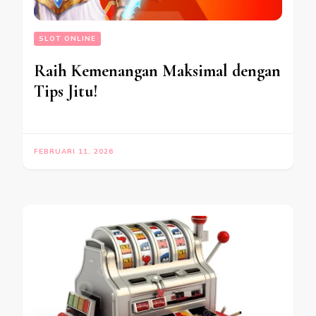
SLOT ONLINE
Raih Kemenangan Maksimal dengan
Tips Jitu!
FEBRUARI 11, 2026