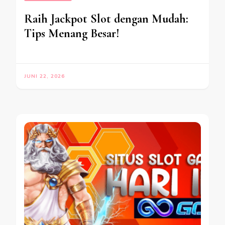
Raih Jackpot Slot dengan Mudah:
Tips Menang Besar!
JUNI 22, 2026