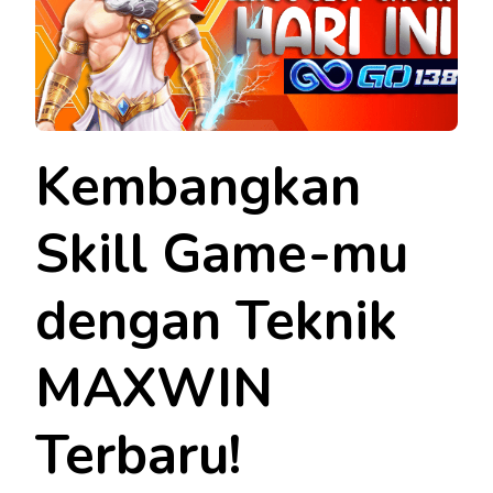
Kembangkan
Skill Game-mu
dengan Teknik
MAXWIN
Terbaru!