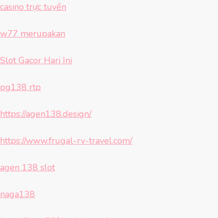
casino trực tuyến
w77 merupakan
Slot Gacor Hari Ini
pg138 rtp
https://agen138.design/
https://www.frugal-rv-travel.com/
agen 138 slot
naga138