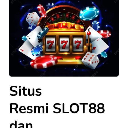
Situs
Resmi SLOT88
dan