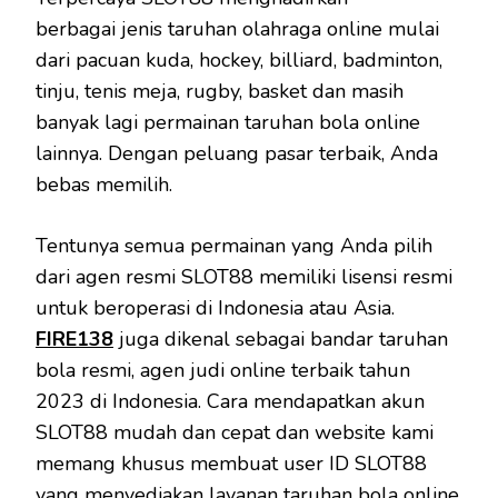
berbagai jenis taruhan olahraga online mulai
dari pacuan kuda, hockey, billiard, badminton,
tinju, tenis meja, rugby, basket dan masih
banyak lagi permainan taruhan bola online
lainnya. Dengan peluang pasar terbaik, Anda
bebas memilih.
Tentunya semua permainan yang Anda pilih
dari agen resmi SLOT88 memiliki lisensi resmi
untuk beroperasi di Indonesia atau Asia.
FIRE138
juga dikenal sebagai bandar taruhan
bola resmi, agen judi online terbaik tahun
2023 di Indonesia. Cara mendapatkan akun
SLOT88 mudah dan cepat dan website kami
memang khusus membuat user ID SLOT88
yang menyediakan layanan taruhan bola online