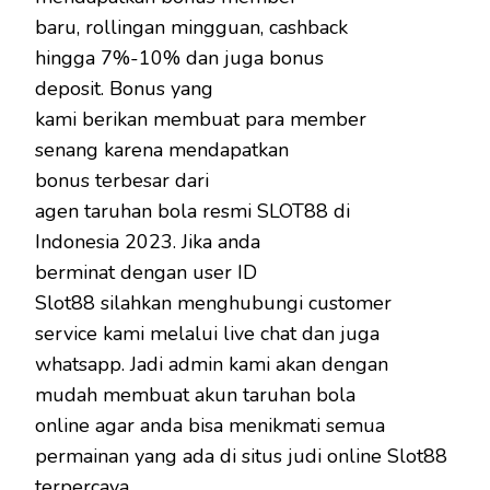
baru, rollingan mingguan, cashback
hingga 7%-10% dan juga bonus
deposit. Bonus yang
kami berikan membuat para member
senang karena mendapatkan
bonus terbesar dari
agen taruhan bola resmi SLOT88 di
Indonesia 2023. Jika anda
berminat dengan user ID
Slot88 silahkan menghubungi customer
service kami melalui live chat dan juga
whatsapp. Jadi admin kami akan dengan
mudah membuat akun taruhan bola
online agar anda bisa menikmati semua
permainan yang ada di situs judi online Slot88
terpercaya.