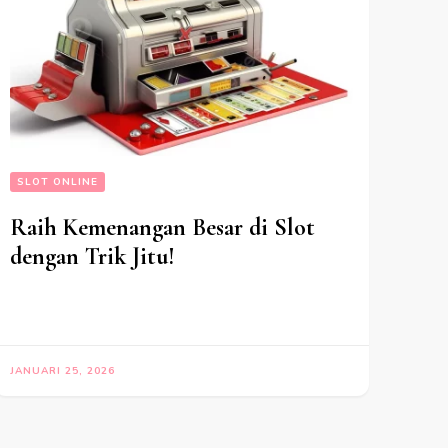
SLOT ONLINE
Raih Kemenangan Besar di Slot
dengan Trik Jitu!
JANUARI 25, 2026