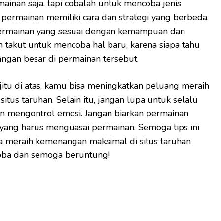
mainan saja, tapi cobalah untuk mencoba jenis
 permainan memiliki cara dan strategi yang berbeda,
permainan yang sesuai dengan kemampuan dan
takut untuk mencoba hal baru, karena siapa tahu
ngan besar di permainan tersebut.
itu di atas, kamu bisa meningkatkan peluang meraih
tus taruhan. Selain itu, jangan lupa untuk selalu
n mengontrol emosi. Jangan biarkan permainan
yang harus menguasai permainan. Semoga tips ini
a meraih kemenangan maksimal di situs taruhan
oba dan semoga beruntung!