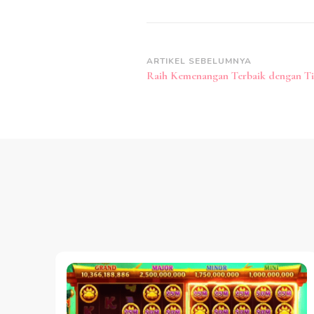
Navigasi
ARTIKEL SEBELUMNYA
Raih Kemenangan Terbaik dengan Tip
Artikel