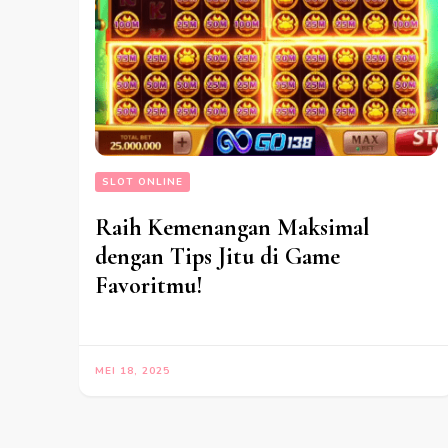
SLOT ONLINE
Raih Kemenangan Maksimal
dengan Tips Jitu di Game
Favoritmu!
MEI 18, 2025