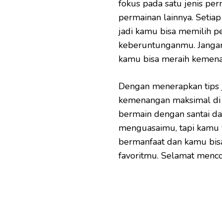
fokus pada satu jenis per
permainan lainnya. Setiap
jadi kamu bisa memilih 
keberuntunganmu. Jangan 
kamu bisa meraih kemena
Dengan menerapkan tips j
kemenangan maksimal di si
bermain dengan santai da
menguasaimu, tapi kamu 
bermanfaat dan kamu bis
favoritmu. Selamat menc