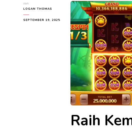
oleh
LOGAN THOMAS
SEPTEMBER 19, 2025
Raih Ke