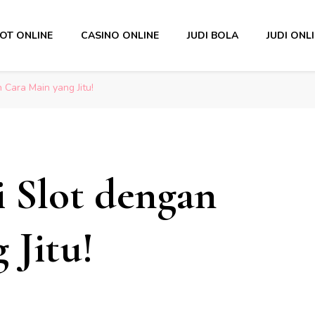
OT ONLINE
CASINO ONLINE
JUDI BOLA
JUDI ONL
 Cara Main yang Jitu!
i Slot dengan
 Jitu!