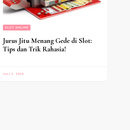
SLOT ONLINE
Jurus Jitu Menang Gede di Slot:
Tips dan Trik Rahasia!
JULI 1, 2025