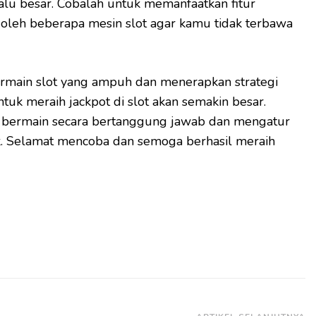
lu besar. Cobalah untuk memanfaatkan fitur
 oleh beberapa mesin slot agar kamu tidak terbawa
ermain slot yang ampuh dan menerapkan strategi
tuk meraih jackpot di slot akan semakin besar.
ap bermain secara bertanggung jawab dan mengatur
 Selamat mencoba dan semoga berhasil meraih