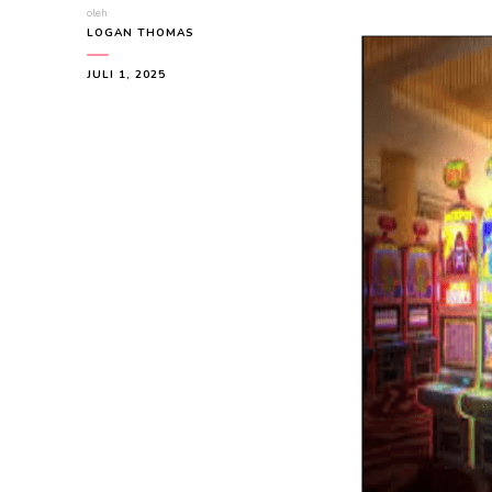
oleh
LOGAN THOMAS
JULI 1, 2025