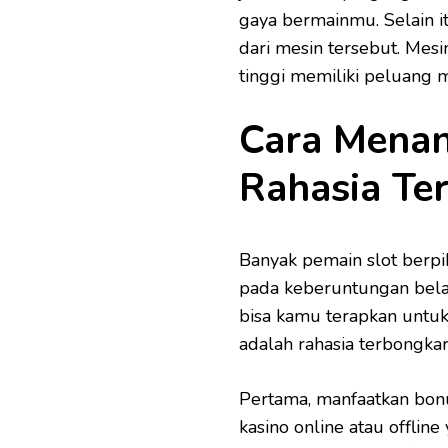
gaya bermainmu. Selain i
dari mesin tersebut. Mes
tinggi memiliki peluang m
Cara Menang
Rahasia Te
Banyak pemain slot berp
pada keberuntungan bela
bisa kamu terapkan untu
adalah rahasia terbongkar
Pertama, manfaatkan bonu
kasino online atau offli