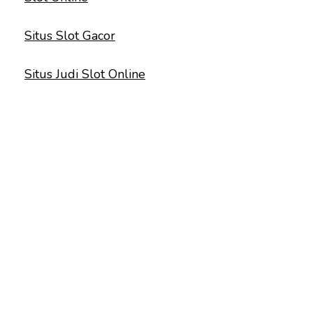
Situs Slot Gacor
Situs Judi Slot Online