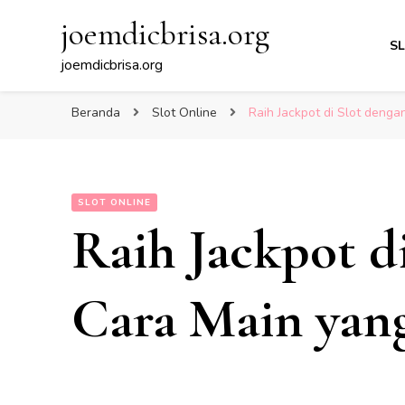
joemdicbrisa.org
SL
joemdicbrisa.org
Beranda
Slot Online
Raih Jackpot di Slot dengan
SLOT ONLINE
Raih Jackpot d
Cara Main yang