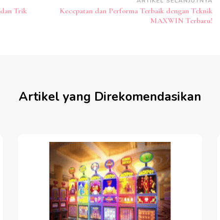
ARTIKEL SELANJUTNYA
 dan Trik
Kecepatan dan Performa Terbaik dengan Teknik
MAXWIN Terbaru!
Artikel yang Direkomendasikan