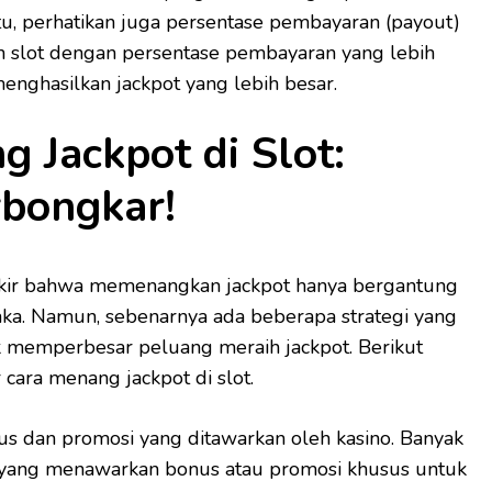
tu, perhatikan juga persentase pembayaran (payout)
in slot dengan persentase pembayaran yang lebih
enghasilkan jackpot yang lebih besar.
 Jackpot di Slot:
rbongkar!
ikir bahwa memenangkan jackpot hanya bergantung
ka. Namun, sebenarnya ada beberapa strategi yang
k memperbesar peluang meraih jackpot. Berikut
 cara menang jackpot di slot.
s dan promosi yang ditawarkan oleh kasino. Banyak
ne yang menawarkan bonus atau promosi khusus untuk