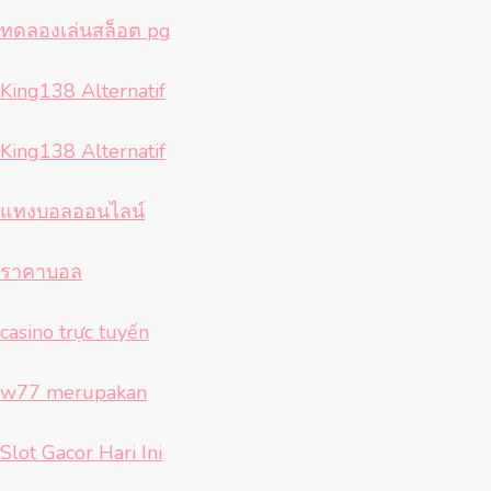
ทดลองเล่นสล็อต pg
King138 Alternatif
King138 Alternatif
แทงบอลออนไลน์
ราคาบอล
casino trực tuyến
w77 merupakan
Slot Gacor Hari Ini