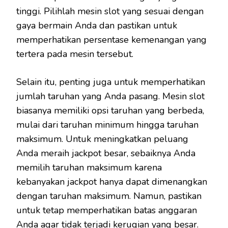
tinggi. Pilihlah mesin slot yang sesuai dengan
gaya bermain Anda dan pastikan untuk
memperhatikan persentase kemenangan yang
tertera pada mesin tersebut.
Selain itu, penting juga untuk memperhatikan
jumlah taruhan yang Anda pasang. Mesin slot
biasanya memiliki opsi taruhan yang berbeda,
mulai dari taruhan minimum hingga taruhan
maksimum. Untuk meningkatkan peluang
Anda meraih jackpot besar, sebaiknya Anda
memilih taruhan maksimum karena
kebanyakan jackpot hanya dapat dimenangkan
dengan taruhan maksimum. Namun, pastikan
untuk tetap memperhatikan batas anggaran
Anda agar tidak terjadi kerugian yang besar.