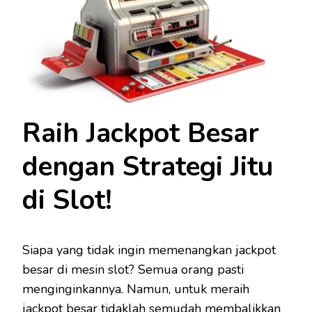
Raih Jackpot Besar
dengan Strategi Jitu
di Slot!
Siapa yang tidak ingin memenangkan jackpot
besar di mesin slot? Semua orang pasti
menginginkannya. Namun, untuk meraih
jackpot besar tidaklah semudah membalikkan