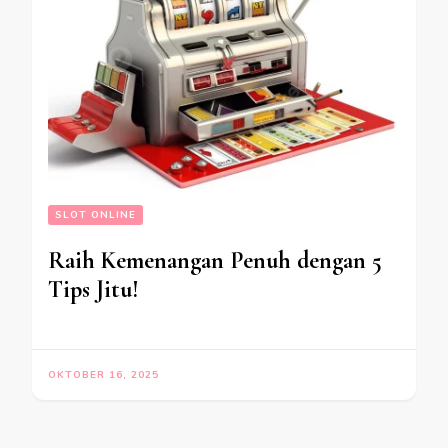
SLOT ONLINE
Raih Kemenangan Penuh dengan 5
Tips Jitu!
OKTOBER 16, 2025