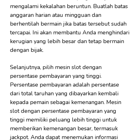
mengalami kekalahan beruntun. Buatlah batas
anggaran harian atau mingguan dan
berhentilah bermain jika batas tersebut sudah
tercapai. Ini akan membantu Anda menghindari
kerugian yang lebih besar dan tetap bermain
dengan bijak.
Selanjutnya, pilih mesin slot dengan
persentase pembayaran yang tinggi.
Persentase pembayaran adalah persentase
dari total taruhan yang dibayarkan kembali
kepada pemain sebagai kemenangan. Mesin
slot dengan persentase pembayaran yang
tinggi memiliki peluang lebih tinggi untuk
memberikan kemenangan besar, termasuk
jackpot. Anda dapat menemukan informasi