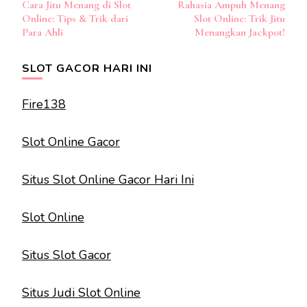
Cara Jitu Menang di Slot
Rahasia Ampuh Menang
Artikel
Online: Tips & Trik dari
Slot Online: Trik Jitu
Para Ahli
Menangkan Jackpot!
SLOT GACOR HARI INI
Fire138
Slot Online Gacor
Situs Slot Online Gacor Hari Ini
Slot Online
Situs Slot Gacor
Situs Judi Slot Online