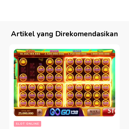
Artikel yang Direkomendasikan
SLOT ONLINE