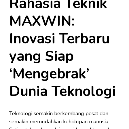
Rahasia Teknik
MAXWIN:
Inovasi Terbaru
yang Siap
‘Mengebrak’
Dunia Teknologi
Teknologi semakin berkembang pesat dan
semakin memudahkan kehidupan manusia.