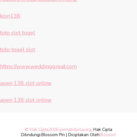
koin138
toto slot togel
toto togel slot
https://www.weddinggreat.com
agen 138 slot online
agen 138 slot online
© Hak Cipta2026
joemdicbrisa.org
. Hak Cipta
Dilindungi.Blossom Pin | Diciptakan Oleh
Blossom