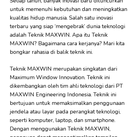
Setiap tahun, banyak inovasi baru diluncurkan
untuk memenuhi kebutuhan dan meningkatkan
kualitas hidup manusia. Salah satu inovasi
terbaru yang siap ‘mengebrak’ dunia teknologi
adalah Teknik MAXWIN. Apa itu Teknik
MAXWIN? Bagaimana cara kerjanya? Mari kita
bongkar rahasia di balik teknik ini.
Teknik MAXWIN merupakan singkatan dari
Maximum Window Innovation. Teknik ini
dikembangkan oleh tim ahli teknologi dari PT
MAXWIN Engineering Indonesia. Teknik ini
bertujuan untuk memaksimalkan penggunaan
jendela atau layar pada perangkat teknologi,
seperti komputer, laptop, dan smartphone.
Dengan menggunakan Teknik MAXWIN,