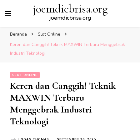
joemdicbrisa.org
joemdicbrisa.org
Beranda
Slot Online
Keren dan Canggih! Teknik MAXWIN Terbaru Menggebrak
Industri Teknologi
SLOT ONLINE
Keren dan Canggih! Teknik
MAXWIN Terbaru
Menggebrak Industri
Teknologi
oleh
LOGAN THOMAS
SEPTEMBER 26, 2025