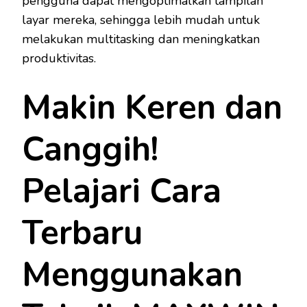
pengguna dapat mengoptimalkan tampilan
layar mereka, sehingga lebih mudah untuk
melakukan multitasking dan meningkatkan
produktivitas.
Makin Keren dan
Canggih!
Pelajari Cara
Terbaru
Menggunakan