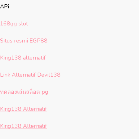
APi
168gg slot
Situs resmi EGP88
King138 alternatif
Link Alternatif Devil138
ทดลองเล่นสล็อต pg
King138 Alternatif
King138 Alternatif