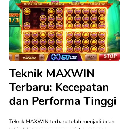
Teknik MAXWIN
Terbaru: Kecepatan
dan Performa Tinggi
Teknik MAXWIN terbaru telah menjadi buah