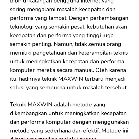
bibir di kalangan pengguna internet yang
sering mengalami masalah kecepatan dan
performa yang lambat. Dengan perkembangan
teknologi yang semakin pesat, kebutuhan akan
kecepatan dan performa yang tinggi juga
semakin penting. Namun, tidak semua orang
memiliki pengetahuan dan keterampilan teknis
untuk meningkatkan kecepatan dan performa
komputer mereka secara manual. Oleh karena
itu, hadirnya teknik MAXWIN terbaru menjadi
solusi yang sempurna untuk masalah tersebut.
Teknik MAXWIN adalah metode yang
dikembangkan untuk meningkatkan kecepatan
dan performa komputer dengan menggunakan
metode yang sederhana dan efektif. Metode ini