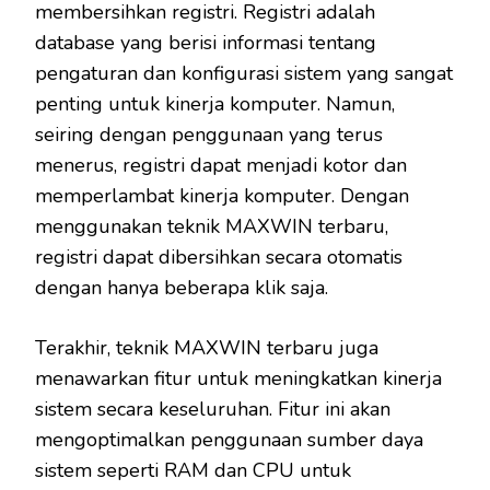
membersihkan registri. Registri adalah
database yang berisi informasi tentang
pengaturan dan konfigurasi sistem yang sangat
penting untuk kinerja komputer. Namun,
seiring dengan penggunaan yang terus
menerus, registri dapat menjadi kotor dan
memperlambat kinerja komputer. Dengan
menggunakan teknik MAXWIN terbaru,
registri dapat dibersihkan secara otomatis
dengan hanya beberapa klik saja.
Terakhir, teknik MAXWIN terbaru juga
menawarkan fitur untuk meningkatkan kinerja
sistem secara keseluruhan. Fitur ini akan
mengoptimalkan penggunaan sumber daya
sistem seperti RAM dan CPU untuk