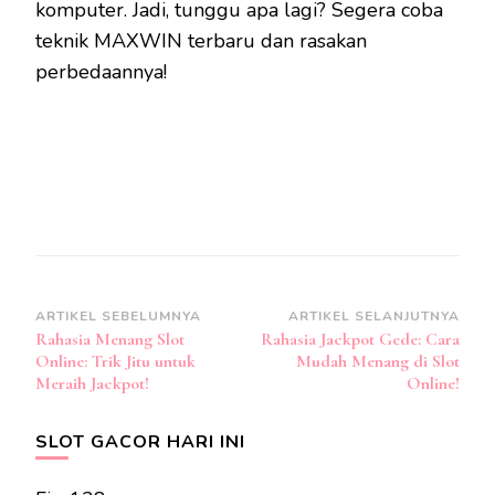
komputer. Jadi, tunggu apa lagi? Segera coba
teknik MAXWIN terbaru dan rasakan
perbedaannya!
Navigasi
ARTIKEL SEBELUMNYA
ARTIKEL SELANJUTNYA
Rahasia Menang Slot
Rahasia Jackpot Gede: Cara
Artikel
Online: Trik Jitu untuk
Mudah Menang di Slot
Meraih Jackpot!
Online!
SLOT GACOR HARI INI