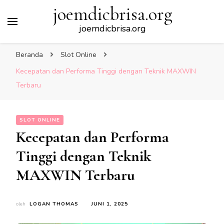
joemdicbrisa.org
joemdicbrisa.org
Beranda
Slot Online
Kecepatan dan Performa Tinggi dengan Teknik MAXWIN
Terbaru
SLOT ONLINE
Kecepatan dan Performa
Tinggi dengan Teknik
MAXWIN Terbaru
oleh
LOGAN THOMAS
JUNI 1, 2025