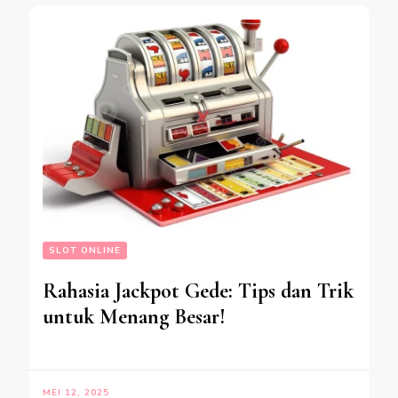
SLOT ONLINE
Rahasia Jackpot Gede: Tips dan Trik
untuk Menang Besar!
MEI 12, 2025