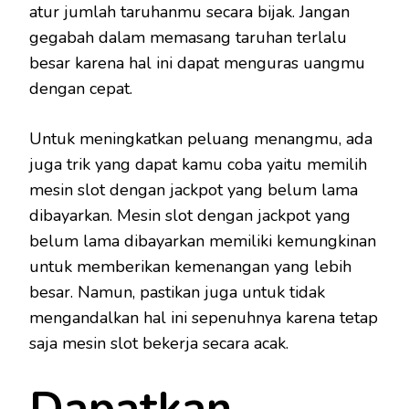
atur jumlah taruhanmu secara bijak. Jangan
gegabah dalam memasang taruhan terlalu
besar karena hal ini dapat menguras uangmu
dengan cepat.
Untuk meningkatkan peluang menangmu, ada
juga trik yang dapat kamu coba yaitu memilih
mesin slot dengan jackpot yang belum lama
dibayarkan. Mesin slot dengan jackpot yang
belum lama dibayarkan memiliki kemungkinan
untuk memberikan kemenangan yang lebih
besar. Namun, pastikan juga untuk tidak
mengandalkan hal ini sepenuhnya karena tetap
saja mesin slot bekerja secara acak.
Dapatkan