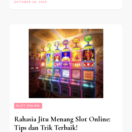
OKTOBER 26, 2025
SLOT ONLINE
Rahasia Jitu Menang Slot Online:
Tips dan Trik Terbaik!