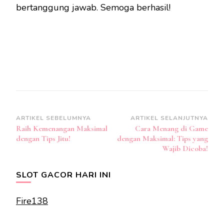
bertanggung jawab. Semoga berhasil!
Navigasi
ARTIKEL SEBELUMNYA
ARTIKEL SELANJUTNYA
Raih Kemenangan Maksimal
Cara Menang di Game
Artikel
dengan Tips Jitu!
dengan Maksimal: Tips yang
Wajib Dicoba!
SLOT GACOR HARI INI
Fire138