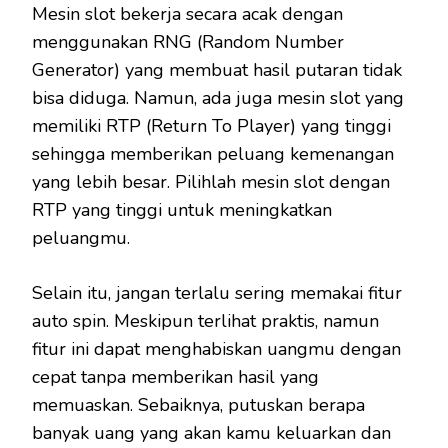
Mesin slot bekerja secara acak dengan
menggunakan RNG (Random Number
Generator) yang membuat hasil putaran tidak
bisa diduga. Namun, ada juga mesin slot yang
memiliki RTP (Return To Player) yang tinggi
sehingga memberikan peluang kemenangan
yang lebih besar. Pilihlah mesin slot dengan
RTP yang tinggi untuk meningkatkan
peluangmu.
Selain itu, jangan terlalu sering memakai fitur
auto spin. Meskipun terlihat praktis, namun
fitur ini dapat menghabiskan uangmu dengan
cepat tanpa memberikan hasil yang
memuaskan. Sebaiknya, putuskan berapa
banyak uang yang akan kamu keluarkan dan