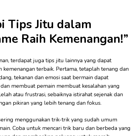
i Tips Jitu dalam
ame Raih Kemenangan!”
, terdapat juga tips jitu lainnya yang dapat
kemenangan terbaik. Pertama, tetaplah tenang dan
adang, tekanan dan emosi saat bermain dapat
 dan membuat pemain membuat kesalahan yang
lelah atau frustrasi, sebaiknya istirahat sejenak dan
gan pikiran yang lebih tenang dan fokus.
lu sering menggunakan trik-trik yang sudah umum
main. Coba untuk mencari trik baru dan berbeda yang