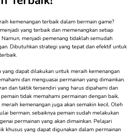
 Terbaik!”
meraih kemenangan terbaik dalam bermain game?
n menjadi yang terbaik dan memenangkan setiap
ti. Namun, menjadi pemenang tidaklah semudah
an. Dibutuhkan strategi yang tepat dan efektif untuk
erbaik.
uh yang dapat dilakukan untuk meraih kemenangan
emahami dan menguasai permainan yang dimainkan.
an dan taktik tersendiri yang harus dipahami dan
ka pemain tidak memahami permainan dengan baik,
meraih kemenangan juga akan semakin kecil. Oleh
ulai bermain, sebaiknya pemain sudah melakukan
ngenai permainan yang akan dimainkan. Pelajari
k-trik khusus yang dapat digunakan dalam permainan