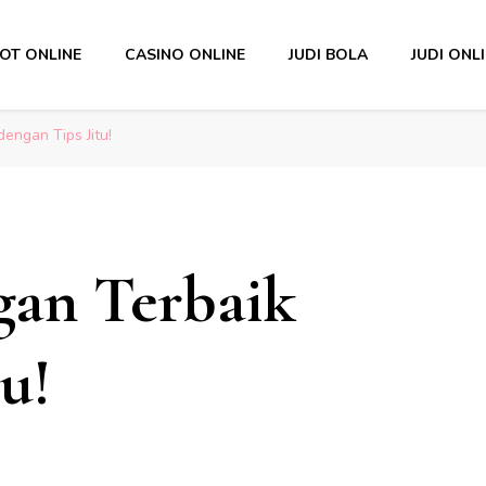
OT ONLINE
CASINO ONLINE
JUDI BOLA
JUDI ONL
engan Tips Jitu!
an Terbaik
u!