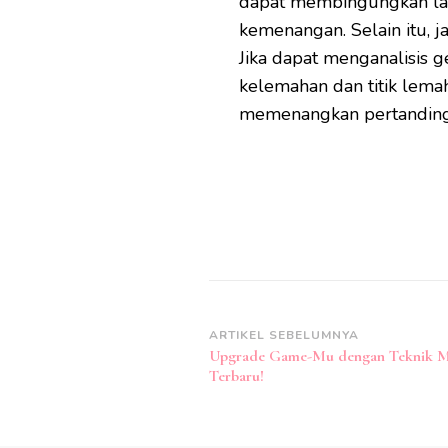
dapat membingungkan la
kemenangan. Selain itu, 
Jika dapat menganalisis 
kelemahan dan titik lema
memenangkan pertanding
Navigasi
ARTIKEL SEBELUMNYA
Upgrade Game-Mu dengan Teknik
Artikel
Terbaru!