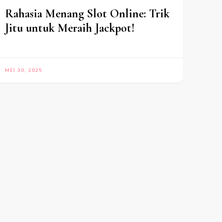
Rahasia Menang Slot Online: Trik
Jitu untuk Meraih Jackpot!
MEI 30, 2025