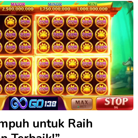
Ampuh untuk Raih