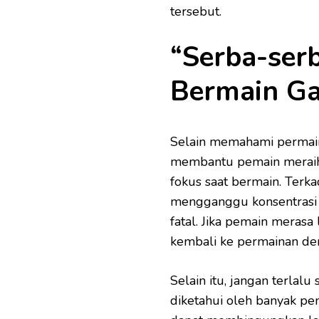
tersebut.
“Serba-serb
Bermain G
Selain memahami permainan
membantu pemain meraih 
fokus saat bermain. Terk
mengganggu konsentrasi
fatal. Jika pemain merasa 
kembali ke permainan den
Selain itu, jangan terla
diketahui oleh banyak pe