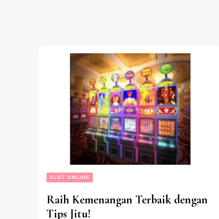
SLOT ONLINE
Raih Kemenangan Terbaik dengan
Tips Jitu!