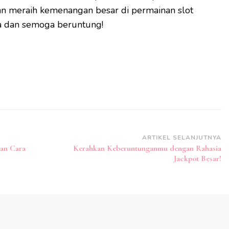
n meraih kemenangan besar di permainan slot
a dan semoga beruntung!
ARTIKEL SELANJUTNYA
gan Cara
Kerahkan Keberuntunganmu dengan Rahasia
Jackpot Besar!