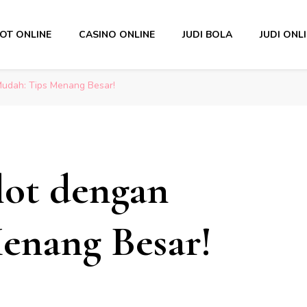
OT ONLINE
CASINO ONLINE
JUDI BOLA
JUDI ONL
Mudah: Tips Menang Besar!
lot dengan
enang Besar!