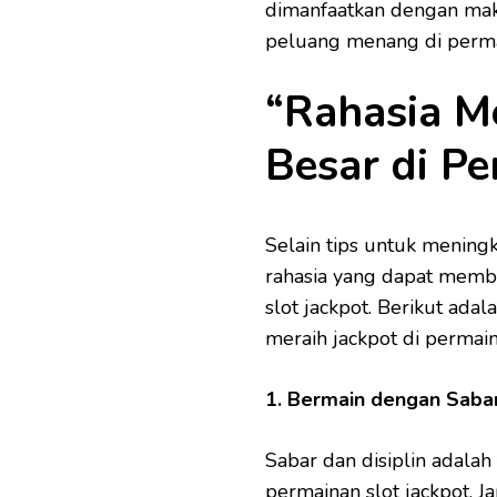
dimanfaatkan dengan mak
peluang menang di permai
“Rahasia M
Besar di Pe
Selain tips untuk mening
rahasia yang dapat memb
slot jackpot. Berikut ada
meraih jackpot di permaina
1. Bermain dengan Sabar
Sabar dan disiplin adala
permainan slot jackpot.