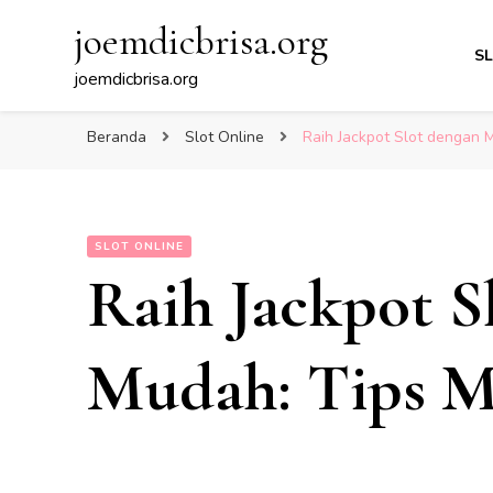
joemdicbrisa.org
SL
joemdicbrisa.org
Beranda
Slot Online
Raih Jackpot Slot dengan 
SLOT ONLINE
Raih Jackpot S
Mudah: Tips M