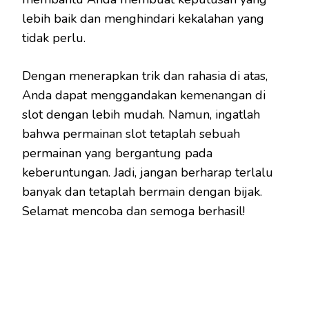
lebih baik dan menghindari kekalahan yang
tidak perlu.
Dengan menerapkan trik dan rahasia di atas,
Anda dapat menggandakan kemenangan di
slot dengan lebih mudah. Namun, ingatlah
bahwa permainan slot tetaplah sebuah
permainan yang bergantung pada
keberuntungan. Jadi, jangan berharap terlalu
banyak dan tetaplah bermain dengan bijak.
Selamat mencoba dan semoga berhasil!