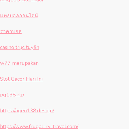
แทงบอลออนไลน์
ราคาบอล
casino trực tuyến
w77 merupakan
Slot Gacor Hari Ini
pg138 rtp
https://agen138.design/
https://www.frugal-rv-travel.com/