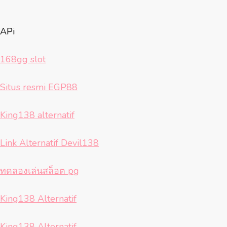
APi
168gg slot
Situs resmi EGP88
King138 alternatif
Link Alternatif Devil138
ทดลองเล่นสล็อต pg
King138 Alternatif
King138 Alternatif