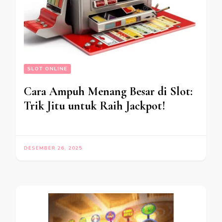
SLOT ONLINE
Cara Ampuh Menang Besar di Slot:
Trik Jitu untuk Raih Jackpot!
DESEMBER 26, 2025